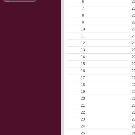
6
2
7
2
8
2
9
2
10
2
11
2
12
2
13
2
14
2
15
2
16
2
17
2
18
2
19
2
20
2
21
2
22
2
23
2
24
2
25
2