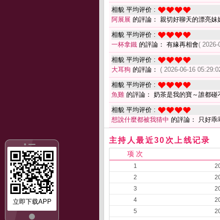
相貌 平均评价 :
阿展展
的評論： 親切好聊天的漂亮妹
相貌 平均评价 :
一杯拿鐵
的評論： 有緣再相會
( 2026-
相貌 平均评价 :
大耳狗
的評論：
( 2026-06-16 05:29:0
相貌 平均评价 :
魚雞
的評論： 奶茶是我的寶～誰都碰
相貌 平均评价 :
想說什麼都被我猜中
的評論： 只好乖
主持人最近30次上线记录
项 次
1
2
2
2
3
2
4
2
立即下载APP
5
2