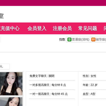
数充值中心
会员登入
注册会员
常见问题
指数
普通级(清纯)
辅导级(
礼
免费文字聊天 :
關閉
性别 : 女性
一对多视讯聊天 :
每分钟 8 点
年龄 : 22 岁
一对一视讯聊天 :
每分钟 45 点
血型 : A型