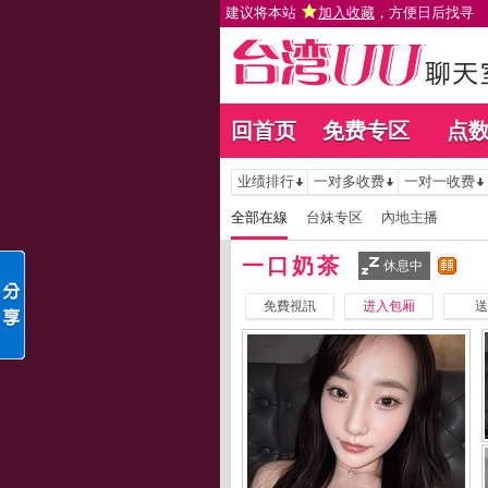
建议将本站
加入收藏
，方便日后找寻
回首页
免费专区
点
业绩排行
一对多收费
一对一收费
全部在線
台妹专区
內地主播
一口奶茶
休息中
免費視訊
进入包厢
送