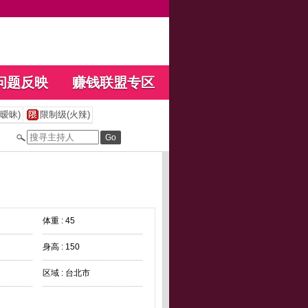
问题反映
赚钱联盟专区
暧昧)
限制级(火辣)
体重 : 45
身高 : 150
区域 : 台北市